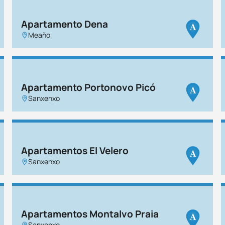
Apartamento Dena
A
Meaño
Apartamento Portonovo Picó
A
Sanxenxo
Apartamentos El Velero
A
Sanxenxo
Apartamentos Montalvo Praia
A
Sanxenxo