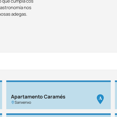
o que cumpla cos
gastronomía nos
 nosas adegas.
Apartamento Caramés
A
Sanxenxo