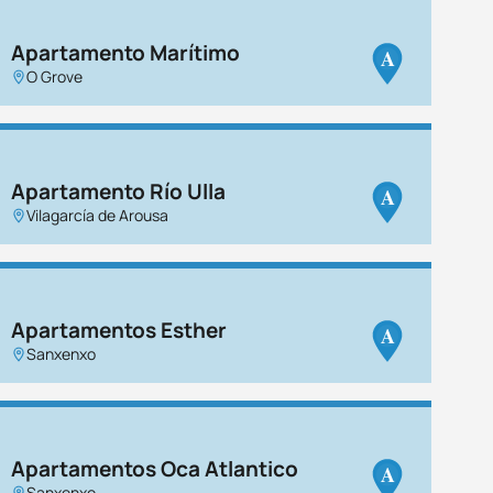
Apartamento Marítimo
A
O Grove
Apartamento Río Ulla
A
Vilagarcía de Arousa
Apartamentos Esther
A
Sanxenxo
Apartamentos Oca Atlantico
A
Sanxenxo